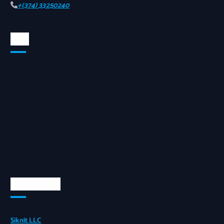
+(374) 33250240
Map
Quick Links
Siknit LLC