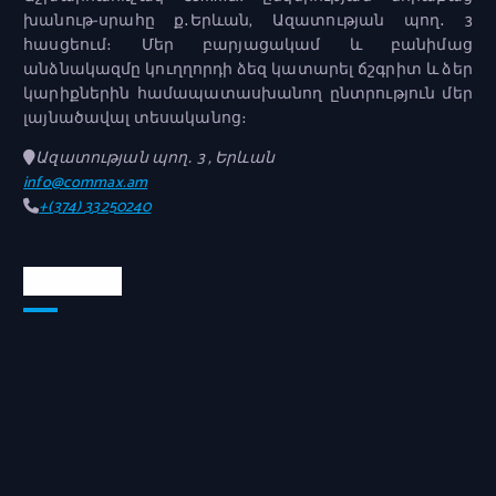
խանութ-սրահը ք․Երևան, Ազատության պող․ 3
հասցեում։ Մեր բարյացակամ և բանիմաց
անձնակազմը կուղղորդի ձեզ կատարել ճշգրիտ և ձեր
կարիքներին համապատասխանող ընտրություն մեր
լայնածավալ տեսականոց։
Ազատության պող․ 3 , Երևան
info@commax.am
+(374) 33250240
Քարտեզ