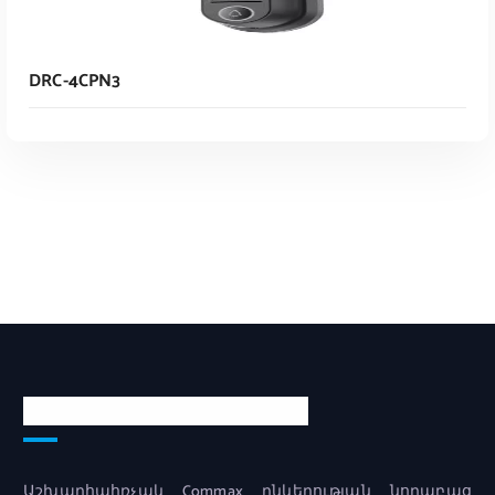
DRC-4CPN3
Read More
Կոնտակտային տվյալներ
Աշխարհահռչակ Commax ընկերության նորաբաց